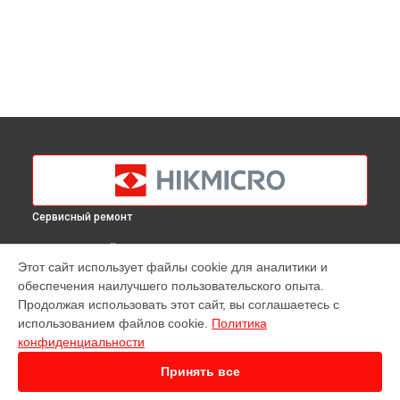
Сервисный ремонт
ВЫБЕРИ СВОЙ ГОРОД
Этот сайт использует файлы cookie для аналитики и
Ремонт тепловизионного монокуляра Gryphon GQ35L
обеспечения наилучшего пользовательского опыта.
Hikmicro в
Краснодаре
Продолжая использовать этот сайт, вы соглашаетесь с
Ремонт тепловизионного монокуляра Gryphon GQ35L
использованием файлов cookie.
Политика
Hikmicro в
Ростове-на-Дону
конфиденциальности
Ремонт тепловизионного монокуляра Gryphon GQ35L
Hikmicro в
Нижнем Новгороде
Принять все
Ремонт тепловизионного монокуляра Gryphon GQ35L