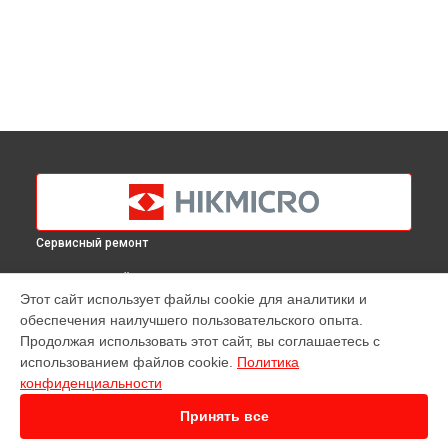
Сервисный ремонт
ВЫБЕРИ СВОЙ ГОРОД
Этот сайт использует файлы cookie для аналитики и
Ремонт тепловизионного монокуляра OWL OH35 Hikmicro в
обеспечения наилучшего пользовательского опыта.
Краснодаре
Продолжая использовать этот сайт, вы соглашаетесь с
Ремонт тепловизионного монокуляра OWL OH35 Hikmicro в
использованием файлов cookie.
Политика
Ростове-на-Дону
конфиденциальности
Ремонт тепловизионного монокуляра OWL OH35 Hikmicro в
Нижнем Новгороде
Принять все
Ремонт тепловизионного монокуляра OWL OH35 Hikmicro в