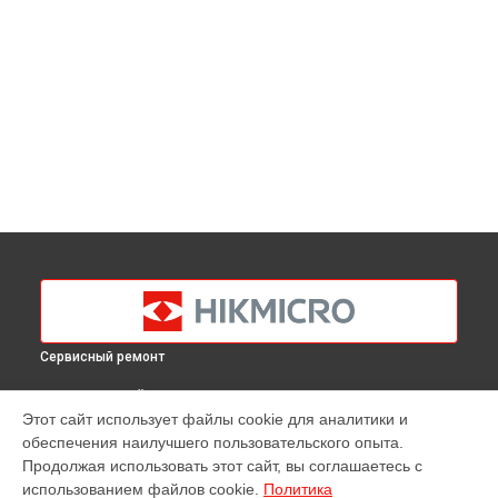
Сервисный ремонт
ВЫБЕРИ СВОЙ ГОРОД
Этот сайт использует файлы cookie для аналитики и
Прошивка тепловизора M10 Hikmicro в
Краснодаре
обеспечения наилучшего пользовательского опыта.
Прошивка тепловизора M10 Hikmicro в
Ростове-на-Дону
Продолжая использовать этот сайт, вы соглашаетесь с
Прошивка тепловизора M10 Hikmicro в
Нижнем
использованием файлов cookie.
Политика