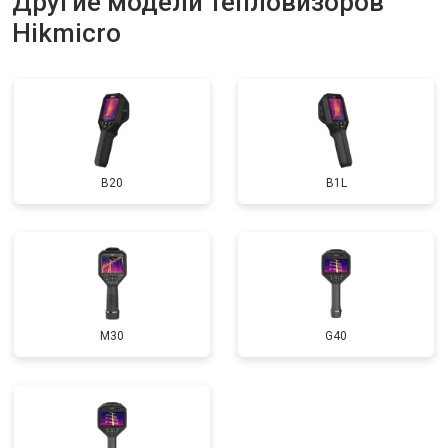
Другие модели тепловизоров
Hikmicro
B20
B1L
M30
G40