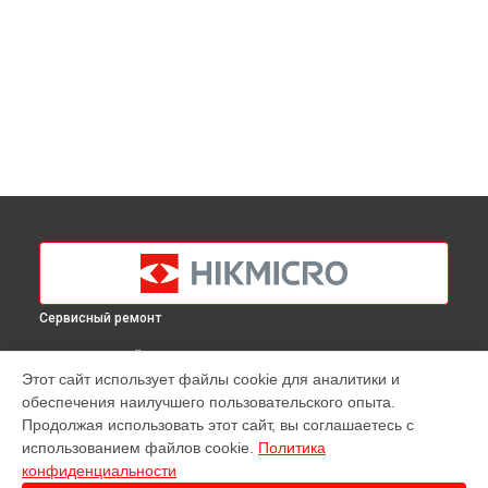
Сервисный ремонт
ВЫБЕРИ СВОЙ ГОРОД
Этот сайт использует файлы cookie для аналитики и
Ремонт тепловизора G40 Hikmicro в
Краснодаре
обеспечения наилучшего пользовательского опыта.
Ремонт тепловизора G40 Hikmicro в
Ростове-на-Дону
Продолжая использовать этот сайт, вы соглашаетесь с
Ремонт тепловизора G40 Hikmicro в
Нижнем Новгороде
использованием файлов cookie.
Политика
конфиденциальности
Ремонт тепловизора G40 Hikmicro в
Новосибирске