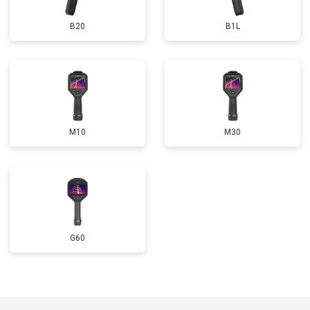
B20
B1L
M10
M30
G60